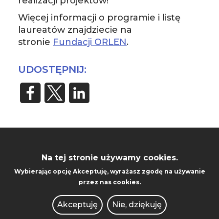
realizacji projektów!
Więcej informacji o programie i listę
laureatów znajdziecie na
stronie
Fundacji ORLEN
.
UDOSTĘPNIJ:
STOPKA
Na tej stronie używamy cookies.
CENTRUM SPRAW
MOBILE
Wybierając opcję
Akceptuję
, wyrażasz zgodę na używanie
STUDENCKICH
przez nas cookies.
Akceptuję
Nie, dziękuję
Kampus Warta (budynek z zegarem ul.