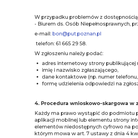
W przypadku problemów z dostępnością s
- Biurem ds. Osób Niepełnosprawnych, prz
e-mail:
bon@put.poznan.pl
telefon: 61 665 29 58.
W zgłoszeniu należy podać:
adres internetowy strony publikującej 
imię i nazwisko zgłaszającego,
dane kontaktowe (np. numer telefonu, 
formę udzielenia odpowiedzi na zgłosze
4. Procedura wnioskowo-skargowa w z
Każdy ma prawo wystąpić do podmiotu pu
aplikacji mobilnej lub elementu strony int
elementów niedostępnych cyfrowo na pods
którym mowa w art. 7 ustawy z dnia 4 kw