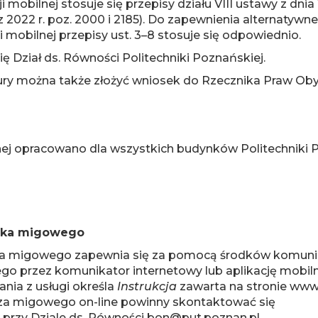
i mobilnej stosuje się przepisy działu VIII ustawy z dnia
z 2022 r. poz. 2000 i 2185). Do zapewnienia alternat
i mobilnej przepisy ust. 3–8 stosuje się odpowiednio.
ę Dział ds. Równości Politechniki Poznańskiej.
ry można także złożyć wniosek do Rzecznika Praw Oby
nej opracowano dla wszystkich budynków Politechniki 
zyka migowego
a migowego zapewnia się za pomocą środków komunikac
o przez komunikator internetowy lub aplikację mobiln
nia z usługi określa
Instrukcja
zawarta na stronie www.
za migowego on-line powinny skontaktować się
 przy Dziale ds. Równości bon@put.poznan.pl