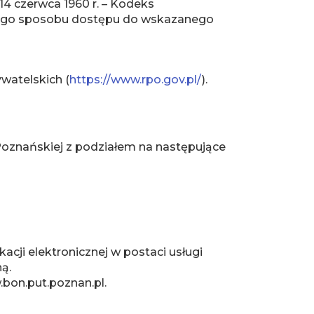
 14 czerwca 1960 r. – Kodeks
ywnego sposobu dostępu do wskazanego
watelskich (
https://www.rpo.gov.pl/
).
Poznańskiej z podziałem na następujące
ji elektronicznej w postaci usługi
ą.
bon.put.poznan.pl.