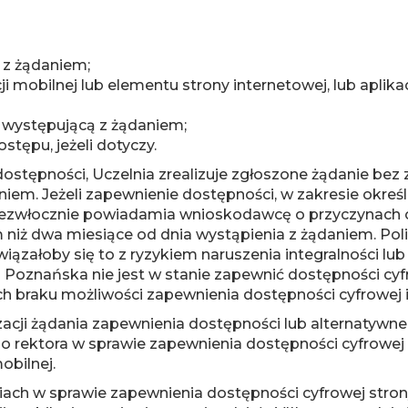
 z żądaniem;
ji mobilnej lub elementu strony internetowej, lub aplik
występującą z żądaniem;
tępu, jeżeli dotyczy.
ępności, Uczelnia zrealizuje zgłoszone żądanie bez zb
aniem. Jeżeli zapewnienie dostępności, w zakresie okreś
niezwłocznie powiadamia wnioskodawcę o przyczynach o
m niż dwa miesiące od dnia wystąpienia z żądaniem. 
 wiązałoby się to z ryzykiem naruszenia integralności 
a Poznańska nie jest w stanie zapewnić dostępności cyf
braku możliwości zapewnienia dostępności cyfrowej i
acji żądania zapewnienia dostępności lub alternatywn
rektora w sprawie zapewnienia dostępności cyfrowej st
obilnej.
h w sprawie zapewnienia dostępności cyfrowej strony i