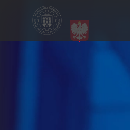
Przejdź
do
treści
CSS
Navigation
PL