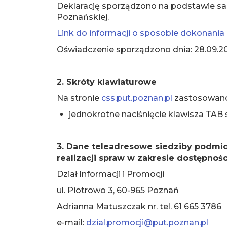
Deklarację sporządzono na podstawie sam
Poznańskiej.
Link do informacji o sposobie dokonania
Oświadczenie sporządzono dnia: 28.09.2
2. Skróty klawiaturowe
Na stronie
css.put.poznan.pl
zastosowano 
jednokrotne naciśnięcie klawisza TAB 
3. Dane teleadresowe siedziby podmi
realizacji spraw w zakresie dostępno
Dział Informacji i Promocji
ul. Piotrowo 3, 60-965 Poznań
Adrianna Matuszczak nr. tel. 61 665 3786
e-mail:
dzial.promocji@put.poznan.pl