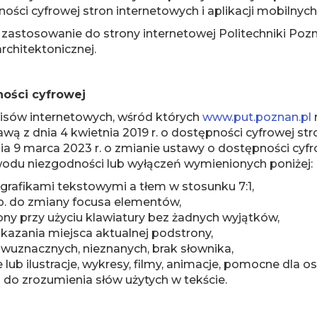
ości cyfrowej stron internetowych i aplikacji mobilny
zastosowanie do strony internetowej Politechniki Pozn
architektonicznej.
ności cyfrowej
wisów internetowych, wśród których
www.put.poznan.pl
ą z dnia 4 kwietnia 2019 r. o dostępności cyfrowej str
 9 marca 2023 r. o zmianie ustawy o dostępności cyfrow
du niezgodności lub wyłączeń wymienionych poniżej:
grafikami tekstowymi a tłem w stosunku 7:1,
np. do zmiany focusa elementów,
rony przy użyciu klawiatury bez żadnych wyjątków,
kazania miejsca aktualnej podstrony,
wuznacznych, nieznanych, brak słownika,
e lub ilustracje, wykresy, filmy, animacje, pomocne dla
do zrozumienia słów użytych w tekście.