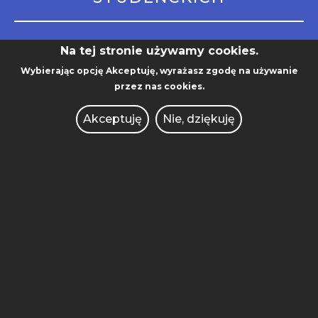
Kampus Warta (budynek z zegarem ul.
Na tej stronie używamy cookies.
Piotrowo 3)
Wybierając opcję
Akceptuję
, wyrażasz zgodę na używanie
Adres do korespondencji:
przez nas cookies.
ul. Jacka Rychlewskiego 1
Akceptuję
Nie, dziękuję
UCZELNIA
61-131 Poznań
KIERUNKI STUDIÓW
WYDZIAŁ
BIBLIOTEKA
DZIAŁ DS. RÓWNOŚCI
CENTRUM SPRAW STUDENCKICH
DEKLARACJA DOSTĘPNOŚCI