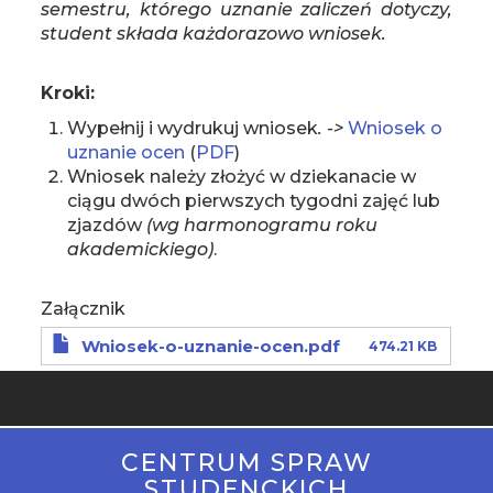
semestru, którego uznanie zaliczeń dotyczy,
student składa każdorazowo wniosek.
Kroki:
Wypełnij i wydrukuj wniosek
. ->
Wniosek o
uznanie ocen
(
PDF
)
Wniosek należy złożyć w dziekanacie w
ciągu dwóch pierwszych tygodni zajęć lub
zjazdów
(wg harmonogramu roku
akademickiego)
.
Załącznik
Wniosek-o-uznanie-ocen.pdf
474.21 KB
STOPKA
CENTRUM SPRAW
MOBILE
STUDENCKICH